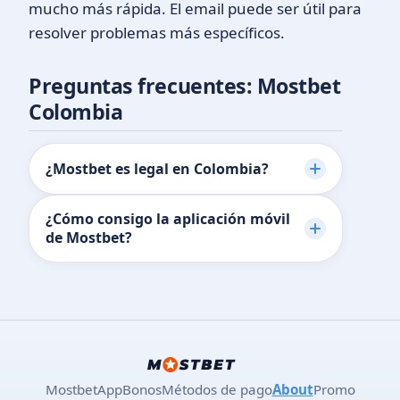
mucho más rápida. El email puede ser útil para
resolver problemas más específicos.
Preguntas frecuentes: Mostbet
Colombia
¿Mostbet es legal en Colombia?
¿Cómo consigo la aplicación móvil
de Mostbet?
Mostbet
App
Bonos
Métodos de pago
About
Promo