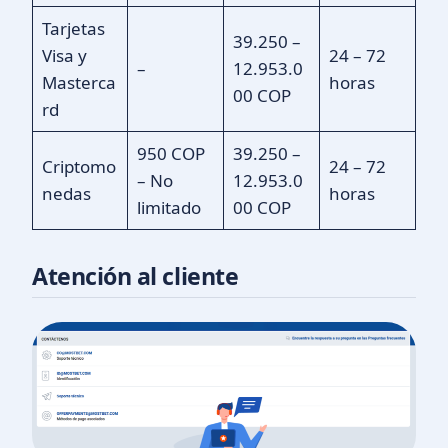
Tarjetas
39.250 –
Visa y
24 – 72
–
12.953.0
Masterca
horas
00 COP
rd
950 COP
39.250 –
Criptomo
24 – 72
– No
12.953.0
nedas
horas
limitado
00 COP
Atención al cliente