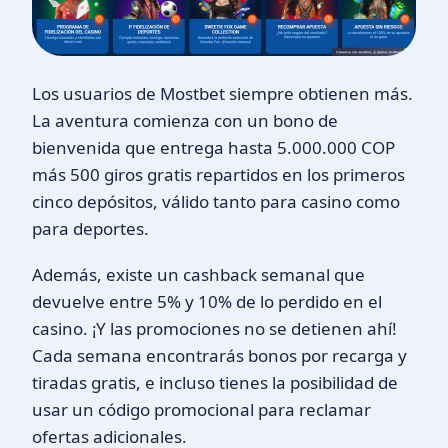
Los usuarios de Mostbet siempre obtienen más.
La aventura comienza con un bono de
bienvenida que entrega hasta 5.000.000 COP
más 500 giros gratis repartidos en los primeros
cinco depósitos, válido tanto para casino como
para deportes.
Además, existe un cashback semanal que
devuelve entre 5% y 10% de lo perdido en el
casino. ¡Y las promociones no se detienen ahí!
Cada semana encontrarás bonos por recarga y
tiradas gratis, e incluso tienes la posibilidad de
usar un código promocional para reclamar
ofertas adicionales.