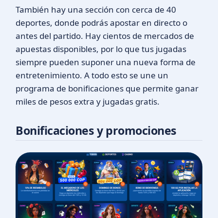
También hay una sección con cerca de 40
deportes, donde podrás apostar en directo o
antes del partido. Hay cientos de mercados de
apuestas disponibles, por lo que tus jugadas
siempre pueden suponer una nueva forma de
entretenimiento. A todo esto se une un
programa de bonificaciones que permite ganar
miles de pesos extra y jugadas gratis.
Bonificaciones y promociones