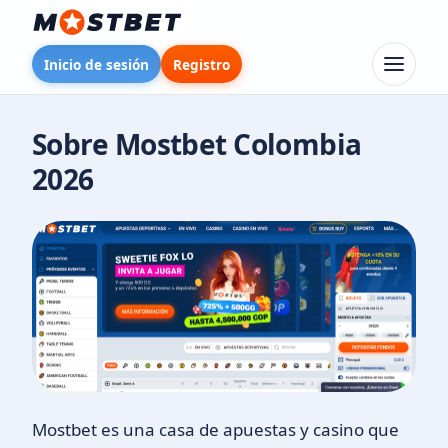
Inicio de sesión
Registro
Menu
Sobre Mostbet Colombia
2026
Mostbet es una casa de apuestas y casino que