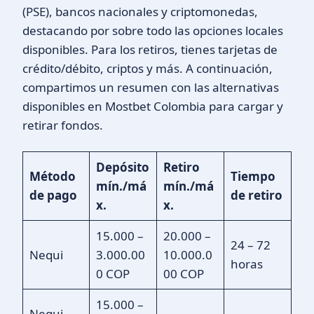
(PSE), bancos nacionales y criptomonedas,
destacando por sobre todo las opciones locales
disponibles. Para los retiros, tienes tarjetas de
crédito/débito, criptos y más. A continuación,
compartimos un resumen con las alternativas
disponibles en Mostbet Colombia para cargar y
retirar fondos.
Depósito
Retiro
Método
Tiempo
mín./má
mín./má
de pago
de retiro
x.
x.
15.000 –
20.000 –
24 – 72
Nequi
3.000.00
10.000.0
horas
0 COP
00 COP
15.000 –
Nequi